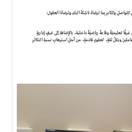
متواصلِ والمثابرِ بِما ترضاهُ ناشِئةُ البلدِ وترضاهُ العقول:
رفًا تعليميّةً وقاعةً رياضيّةً داخلية، بالإضافةِ إلى غرفٍ إداريةٍ
ملينَ وبكلّ ثقةٍ، لعقودٍ قادمةٍ، من أجلِ استيعابِ نسبةِ التكاثرِ