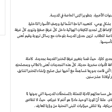
ات الأخيرة، بتطوير البُنى الخاصة في المدرسة.
شكلٍ يومي، كتعبيد الباحةِ الشّماليةِ ورصفِ الأسوار الدّاخليةِ
إضافةِ إلى تجديدِ المكيّفاتِ الهوائية داخل كلّ غرفةٍ صفيّةٍ وتزويدِ كلّ غرفة
ة للطلاب. تزيين جدران المدرسة بلوحات مع رسائل تربوية وقيم نُعنى
تأسيسها.
ديدٍ كليًا، حيثُ قمنا بتغييرِ غرفةِ المختبر القديمة بجديدة، كاملة
ة لأدوات مخبرية حديثة. كلّ هذه التجديدات تُعنى بالطالبِ وبمصلحتِهِ
 الّتي قامت بدورِها مُساهِمةً معَ أخيها نبيل صليح بإنشاء المختبرِ السّابق،
أولادَنا عشرَ سنين.
لى مساعداتِهم الماديّة المتمثلة بالمُستحقّات المدرسية التي بدونها لما
 علمًا أنّ الموردَ الوحيدَ ماديّا هو أنتم لا غيركم، حيثُ لا تتقاضى
ريكيّة، ولا تتلقى ميزانيات للبنى التحتية منْ وزارة المعارف .