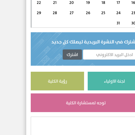
22
21
20
19
18
17
1
29
28
27
26
25
24
2
31
3
شترك في النشرة البريدية ليصلك كل جديد
اشترك
لجنة الاولياء
رؤية الكلية
توجه لمستشارة الكلية