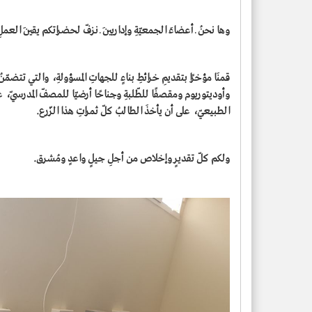
وها نحنُ ـ أعضاءَ الجمعيّةِ وإداريينَ ـ نزفّ لحضراتكم يقينَ العملِ ال
قمنَا مؤخرًا بتقديمِ خرائطِ بناءٍ للجهاتِ المسؤولةِ، والتي تتضمّنُ غ
وأوديتوريوم ومقصفًا للطّلبةِ وجناحًا أرضيّا للمصفّ المدرسيّ، عا
الطبيعيّ، على أن يأخذَ الطالبُ كلّ ثمراتِ هذا الزّرع.
ولكم كلّ تقديرٍ وإخلاص من أجلِ جيلٍ واعدٍ ومُشرق.