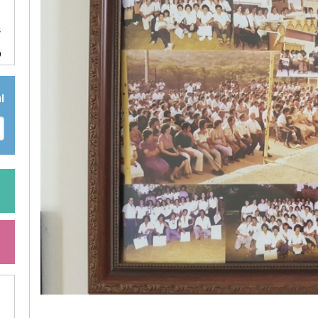
6
3
0
ا