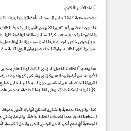
أولياء الأمور الأكارم،
مضت جمعية كلية الجليل المسيحية، بأعضائها وإدارييها، بالسّنو
فقد وجدت ضرورةً في تغيير الكثير من الأمور التي تحيطُ الطلاب ب
والخارجيّةِ وتجديدِ ملعب كرة السّلة بوسائلهِ الرّياضيّةِ كلها، بال
بجهاز عرض خاص. تجديد غرفة الحواسيب وإقامة زوايا عمل خاص
بتذويتها لدى الطلاب، ونواة لمتحف صور يوثق تاريخ الكلية منذ 
هذا وقد بدأ الطلابُ الفصل الدراسيّ الثالثَ لهذا العام بمختبرٍ ج
الأدوات، من أرضيّة ومقاعد وكراسي وشبكتي كهرباء وماء، إضاف
التربويّةِ الحاضنةِ، غيرَ مُتناسيين دورَ السيّدة نبيلة خليل صليح
بكلّ الروافد الممكنة ماديّا، وعلى نفقتهما الخاصة، بمختبر عاصرَ 
كما، وتتوجهُ الجمعيّةُ بالشكرِ والامتنانِ لأولياءِ الأمورِ جميعًا، ع
استطعنا تقديمَ هذه الخدماتِ للطلبةِ خاصّةً، وللبلدةِ بشكلٍ عام،
الجمعيةُ أيّ دعمٍ أخر، لا من المجلسِ المحلي ولا منَ الكنيسةِ الأم