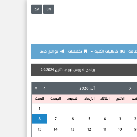
EN
עב
هامة
فعاليات الكلية
تخصصات
تواصل معنا
برنامج الدروس ليوم لاثنين 2.9.2024
بناء مدرسةٍ مكمّلةٍ لمدر
آب, 2026
أحد
الاثنين
الثلاثاء
الأربعاء
الخميس
الجمعة
السبت
1
8
7
6
5
4
3
2
15
14
13
12
11
10
9