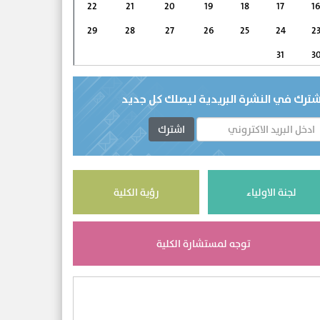
22
21
20
19
18
17
1
29
28
27
26
25
24
2
31
3
شترك في النشرة البريدية ليصلك كل جديد
اشترك
لجنة الاولياء
رؤية الكلية
توجه لمستشارة الكلية